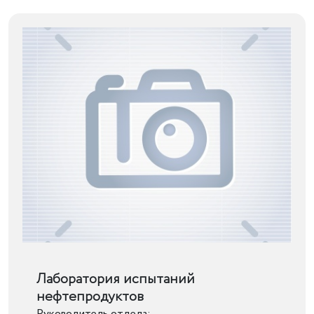
Подробнее
Лаборатория испытаний
нефтепродуктов
Руководитель отдела: