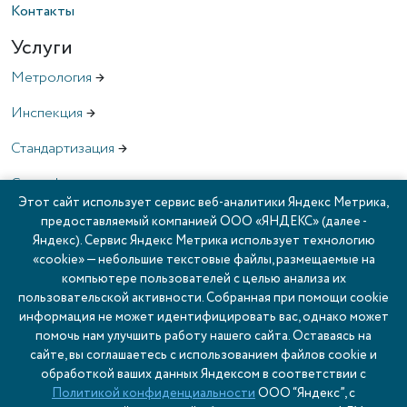
Контакты
Услуги
Метрология
→
Инспекция
→
Стандартизация
→
Сертификация
→
Этот сайт использует сервис веб-аналитики Яндекс Метрика,
Межлабораторные сличительные испытания
→
предоставляемый компанией ООО «ЯНДЕКС» (далее -
Яндекс). Сервис Яндекс Метрика использует технологию
«cookie» — небольшие текстовые файлы, размещаемые на
Записаться онлайн
компьютере пользователей с целью анализа их
пользовательской активности. Собранная при помощи cookie
информация не может идентифицировать вас, однако может
помочь нам улучшить работу нашего сайта. Оставаясь на
Проверить готовность заказа по номеру счета
сайте, вы соглашаетесь с использованием файлов cookie и
обработкой ваших данных Яндексом в соответствии с
Политикой конфиденциальности
ООО “Яндекс”, с