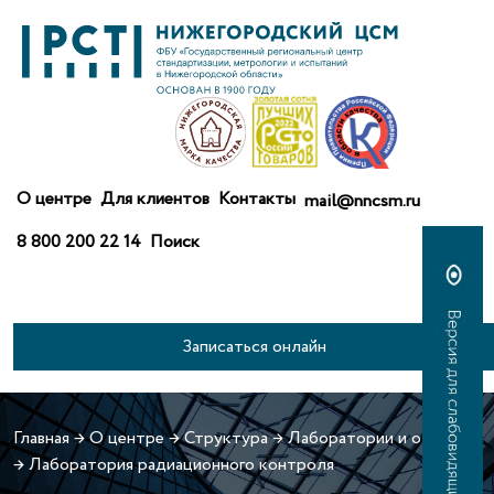
О центре
Для клиентов
Контакты
mail@nncsm.ru
8 800 200 22 14
Поиск
Записаться онлайн
Главная
→
О центре
→
Структура
→
Лаборатории и отделы
→
Лаборатория радиационного контроля