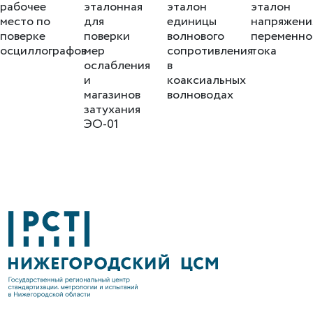
рабочее
эталонная
эталон
эталон
место по
для
единицы
напряжени
поверке
поверки
волнового
переменно
осциллографов
мер
сопротивления
тока
ослабления
в
и
коаксиальных
магазинов
волноводах
затухания
ЭО-01