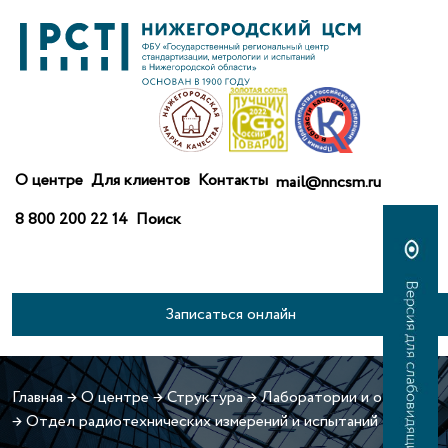
О центре
Для клиентов
Контакты
mail@nncsm.ru
8 800 200 22 14
Поиск
Записаться онлайн
Главная
→
О центре
→
Структура
→
Лаборатории и отделы
→
Отдел радиотехнических измерений и испытаний